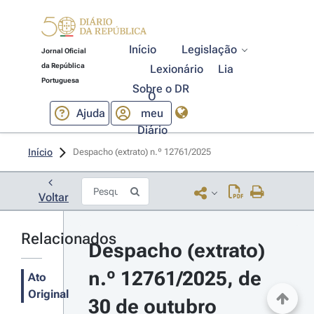
Início
Legislação
Jornal Oficial
da República
Lexionário
Lia
Portuguesa
Sobre o DR
O
Ajuda
meu
Diário
Início
Despacho (extrato) n.º 12761/2025 
Voltar
Relacionados
Despacho (extrato) 
n.º 12761/2025, de 
Ato
Original
30 de outubro