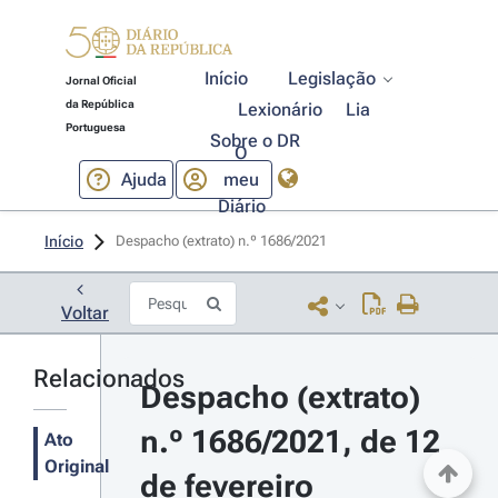
Início
Legislação
Jornal Oficial
da República
Lexionário
Lia
Portuguesa
Sobre o DR
O
Ajuda
meu
Diário
Início
Despacho (extrato) n.º 1686/2021 
Voltar
Relacionados
Despacho (extrato) 
n.º 1686/2021, de 12 
Ato
Original
de fevereiro