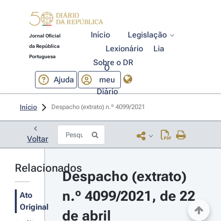
Início
Legislação
Jornal Oficial
da República
Lexionário
Lia
Portuguesa
Sobre o DR
O
Ajuda
meu
Diário
Início
Despacho (extrato) n.º 4099/2021 
Voltar
Relacionados
Despacho (extrato) 
n.º 4099/2021, de 22 
Ato
Original
de abril