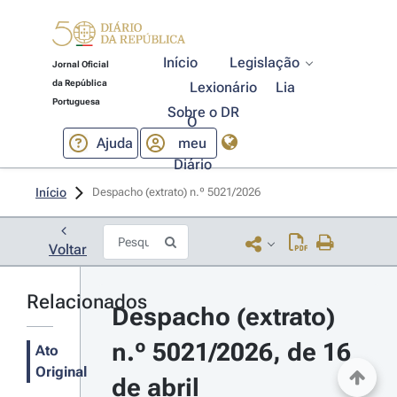
Início
Legislação
Jornal Oficial
da República
Lexionário
Lia
Portuguesa
Sobre o DR
O
Ajuda
meu
Diário
Início
Despacho (extrato) n.º 5021/2026 
Voltar
Relacionados
Despacho (extrato) 
n.º 5021/2026, de 16 
Ato
Original
de abril