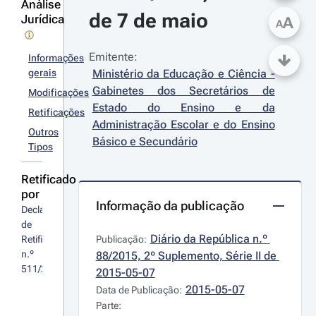
Análise
de 7 de maio
Jurídica
A
A
Emitente:
Informações
gerais
Ministério da Educação e Ciência - 
Gabinetes dos Secretários de 
Modificações
Estado do Ensino e da 
Retificações
Administração Escolar e do Ensino 
Outros
Básico e Secundário
Tipos
Retificado
por
Informação da publicação
Declaração 
de 
Diário da República n.º 
Retificação 
Publicação:
n.º 
88/2015, 2º Suplemento, Série II de 
511/2015
2015-05-07
2015-05-07
Data de Publicação:
Parte: