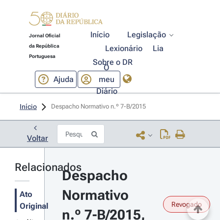
Início
Legislação
Jornal Oficial
da República
Lexionário
Lia
Portuguesa
Sobre o DR
O
Ajuda
meu
Diário
Início
Despacho Normativo n.º 7-B/2015 
Voltar
Relacionados
Despacho 
Normativo 
Ato
Revogado
Original
n.º 7-B/2015, 