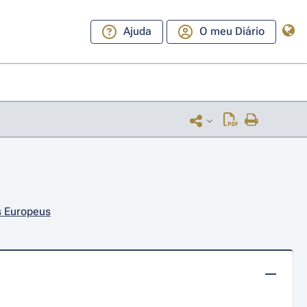
Ajuda
O meu Diário
s Europeus