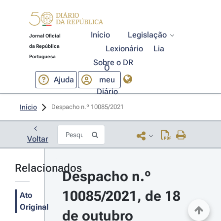
Início
Legislação
Jornal Oficial
da República
Lexionário
Lia
Portuguesa
Sobre o DR
O
Ajuda
meu
Diário
Início
Despacho n.º 10085/2021 
Voltar
Relacionados
Despacho n.º 
10085/2021, de 18 
Ato
Original
de outubro