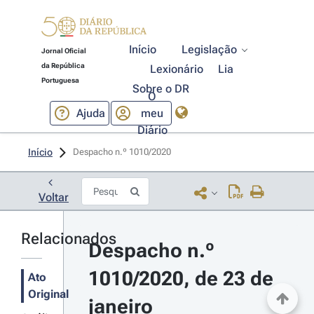
Início
Legislação
Jornal Oficial
da República
Lexionário
Lia
Portuguesa
Sobre o DR
O
Ajuda
meu
Diário
Início
Despacho n.º 1010/2020 
Voltar
Relacionados
Despacho n.º 
1010/2020, de 23 de 
Ato
Original
janeiro