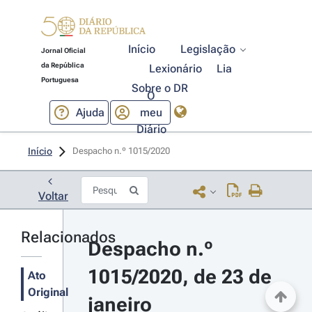
Início
Legislação
Jornal Oficial
da República
Lexionário
Lia
Portuguesa
Sobre o DR
O
Ajuda
meu
Diário
Início
Despacho n.º 1015/2020 
Voltar
Relacionados
Despacho n.º 
1015/2020, de 23 de 
Ato
Original
janeiro