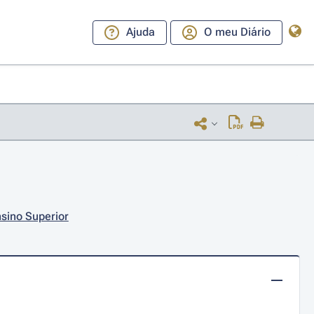
Ajuda
O meu Diário
nsino Superior