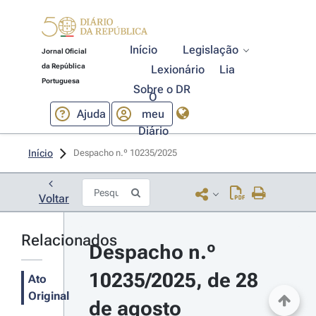
Início
Legislação
Jornal Oficial
da República
Lexionário
Lia
Portuguesa
Sobre o DR
O
Ajuda
meu
Diário
Início
Despacho n.º 10235/2025 
Voltar
Relacionados
Despacho n.º 
10235/2025, de 28 
Ato
Original
de agosto