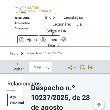
Início
Legislação
Jornal Oficial
da República
Lexionário
Lia
Portuguesa
Sobre o DR
O
Ajuda
meu
Diário
Início
Despacho n.º 10237/2025 
Voltar
Relacionados
Despacho n.º 
10237/2025, de 28 
Ato
Original
de agosto