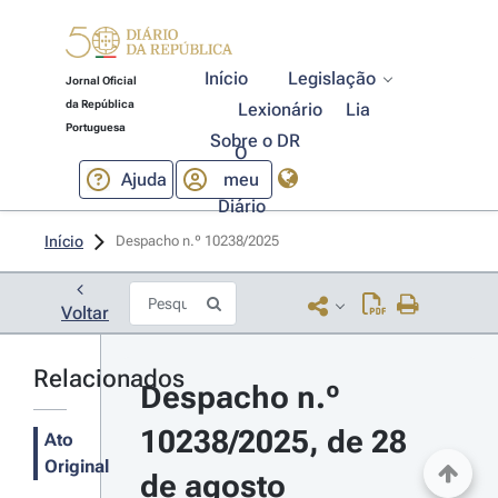
Início
Legislação
Jornal Oficial
da República
Lexionário
Lia
Portuguesa
Sobre o DR
O
Ajuda
meu
Diário
Início
Despacho n.º 10238/2025 
Voltar
Relacionados
Despacho n.º 
10238/2025, de 28 
Ato
Original
de agosto