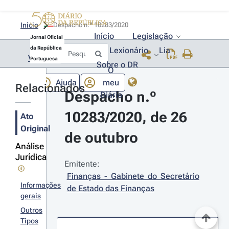
Início
Despacho n.º 10283/2020 
Início
Legislação
Jornal Oficial
da República
Lexionário
Lia
Voltar
Portuguesa
Sobre o DR
O
Ajuda
meu
Relacionados
Despacho n.º 
Diário
10283/2020, de 26 
Ato
Original
de outubro
Análise
Jurídica
Emitente:
Finanças - Gabinete do Secretário 
Informações
de Estado das Finanças
gerais
Outros
Tipos