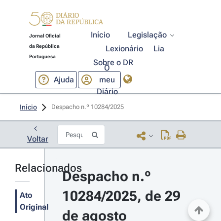
Início
Legislação
Jornal Oficial
da República
Lexionário
Lia
Portuguesa
Sobre o DR
O
Ajuda
meu
Diário
Início
Despacho n.º 10284/2025 
Voltar
Relacionados
Despacho n.º 
10284/2025, de 29 
Ato
Original
de agosto