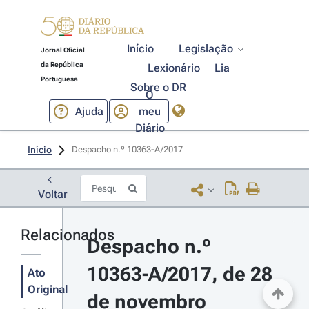
Início
Legislação
Jornal Oficial
da República
Lexionário
Lia
Portuguesa
Sobre o DR
O
Ajuda
meu
Diário
Início
Despacho n.º 10363-A/2017 
Voltar
Relacionados
Despacho n.º 
10363-A/2017, de 28 
Ato
Original
de novembro