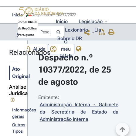
Início
Despacho n.º 10377/2022 
Início
Legislação
Jornal Oficial
da República
Lexionário
Lia
Voltar
Portuguesa
Sobre o DR
O
Ajuda
meu
Relacionados
Despacho n.º 
Diário
10377/2022, de 25 
Ato
Original
de agosto
Análise
Jurídica
Emitente:
Administração Interna - Gabinete 
Informações
da Secretária de Estado da 
gerais
Administração Interna
Outros
Tipos