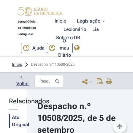
Início
Legislação
Jornal Oficial
da República
Lexionário
Lia
Portuguesa
Sobre o DR
O
Ajuda
meu
Diário
Início
Despacho n.º 10508/2025 
Voltar
Relacionados
Despacho n.º 
10508/2025, de 5 de 
Ato
Original
setembro