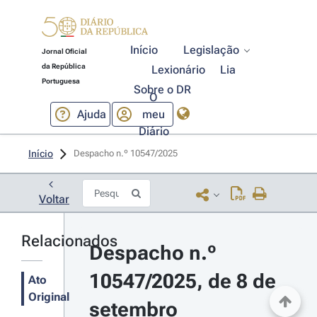
Início
Legislação
Jornal Oficial
da República
Lexionário
Lia
Portuguesa
Sobre o DR
O
Ajuda
meu
Diário
Início
Despacho n.º 10547/2025 
Voltar
Relacionados
Despacho n.º 
10547/2025, de 8 de 
Ato
Original
setembro