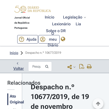
Início
Legislação
Jornal Oficial
da República
Lexionário
Lia
Portuguesa
Sobre o DR
O
Ajuda
meu
Diário
Início
Despacho n.º 10677/2019 
Voltar
Relacionados
Despacho n.º 
10677/2019, de 19 
Ato
Original
de novembro