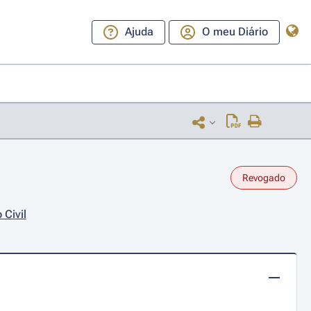
Ajuda
O meu Diário
Revogado
 Civil