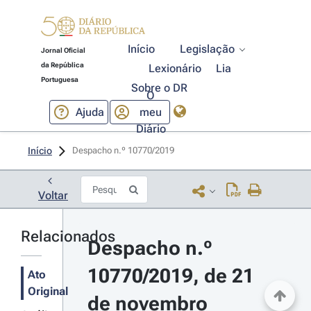
Início
Legislação
Jornal Oficial
da República
Lexionário
Lia
Portuguesa
Sobre o DR
O
Ajuda
meu
Diário
Início
Despacho n.º 10770/2019 
Voltar
Relacionados
Despacho n.º 
10770/2019, de 21 
Ato
Original
de novembro