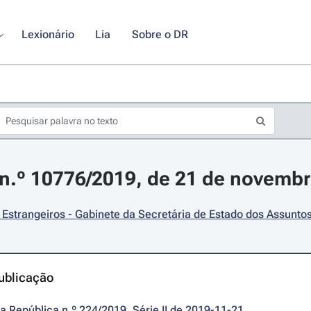
Lexionário
Lia
Sobre o DR
n.º 10776/2019, de 21 de novemb
Estrangeiros - Gabinete da Secretária de Estado dos Assunto
ublicação
da República n.º 224/2019, Série II de 2019-11-21