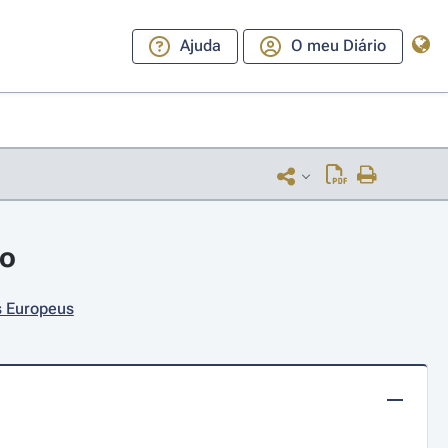
Ajuda
O meu Diário
ro
s Europeus