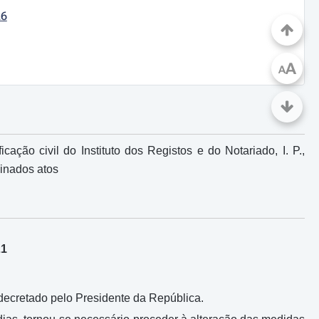
26
A
A
ação civil do Instituto dos Registos e do Notariado, I. P.,
inados atos
21
 decretado pelo Presidente da República.