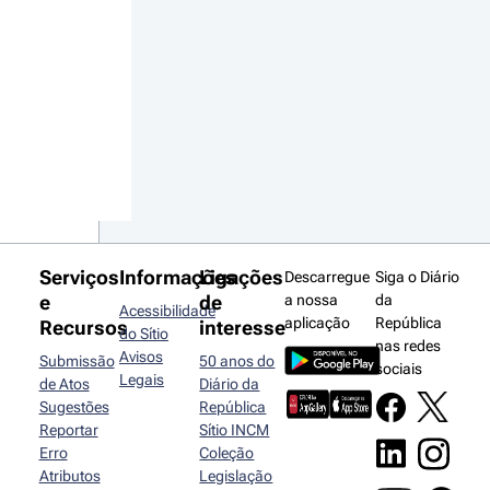
Serviços
Informações
Ligações
Descarregue
Siga o Diário
e
de
a nossa
da
Acessibilidade
aplicação
República
Recursos
interesse
do Sítio
nas redes
Avisos
Submissão
50 anos do
sociais
Legais
de Atos
Diário da
Sugestões
República
Reportar
Sítio INCM
Erro
Coleção
Atributos
Legislação