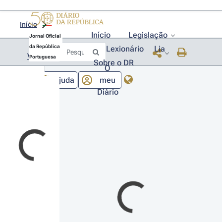
Início
Início
Legislação
Jornal Oficial
da República
Lexionário
Lia
Voltar
Portuguesa
Sobre o DR
O
Ajuda
meu
Diário