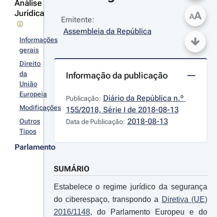
Análise
Jurídica
A
A
Emitente:
Assembleia da República
Informações
gerais
Direito
da
Informação da publicação
União
Europeia
Diário da República n.º 
Publicação:
Modificações
155/2018, Série I de 2018-08-13
2018-08-13
Outros
Data de Publicação:
Tipos
Parlamento
SUMÁRIO
Estabelece o regime jurídico da segurança
do ciberespaço, transpondo a
Diretiva (UE)
2016/1148
, do Parlamento Europeu e do