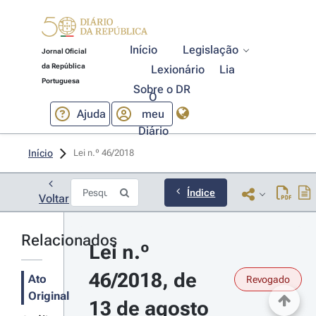
Início
Legislação
Jornal Oficial
da República
Lexionário
Lia
Portuguesa
Sobre o DR
O
Ajuda
meu
Diário
Início
Lei n.º 46/2018 
Índice
Voltar
Relacionados
Lei n.º 
46/2018, de 
Ato
Revogado
Original
13 de agosto