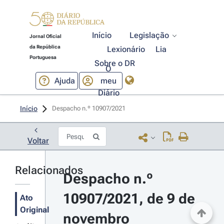
Início
Legislação
Jornal Oficial
da República
Lexionário
Lia
Portuguesa
Sobre o DR
O
Ajuda
meu
Diário
Início
Despacho n.º 10907/2021 
Voltar
Relacionados
Despacho n.º 
10907/2021, de 9 de 
Ato
Original
novembro