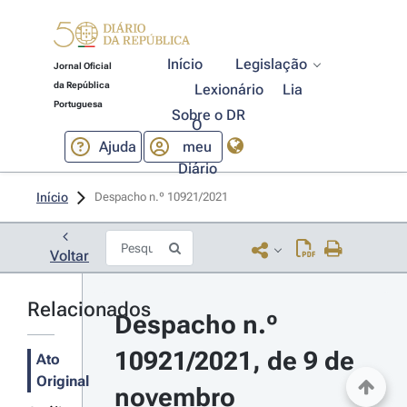
Início
Legislação
Jornal Oficial
da República
Lexionário
Lia
Portuguesa
Sobre o DR
O
Ajuda
meu
Diário
Início
Despacho n.º 10921/2021 
Voltar
Relacionados
Despacho n.º 
10921/2021, de 9 de 
Ato
Original
novembro