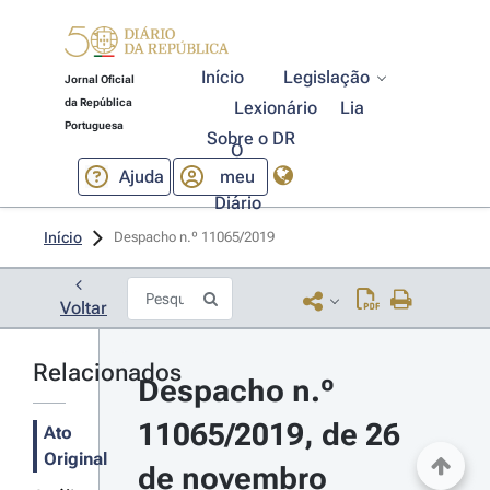
Início
Legislação
Jornal Oficial
da República
Lexionário
Lia
Portuguesa
Sobre o DR
O
Ajuda
meu
Diário
Início
Despacho n.º 11065/2019 
Voltar
Relacionados
Despacho n.º 
11065/2019, de 26 
Ato
Original
de novembro