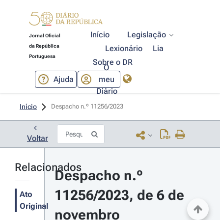
Início
Legislação
Jornal Oficial
da República
Lexionário
Lia
Portuguesa
Sobre o DR
O
Ajuda
meu
Diário
Início
Despacho n.º 11256/2023 
Voltar
Relacionados
Despacho n.º 
11256/2023, de 6 de 
Ato
Original
novembro