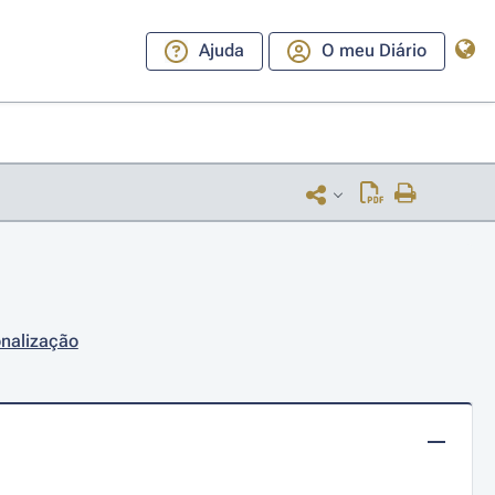
Ajuda
O meu Diário
onalização