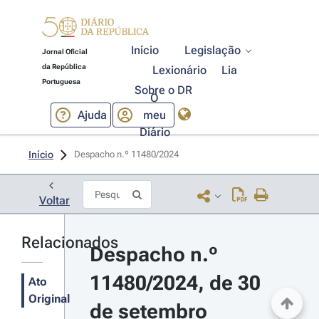
Início
Legislação
Jornal Oficial
da República
Lexionário
Lia
Portuguesa
Sobre o DR
O
Ajuda
meu
Diário
Início
Despacho n.º 11480/2024 
Voltar
Relacionados
Despacho n.º 
11480/2024, de 30 
Ato
Original
de setembro