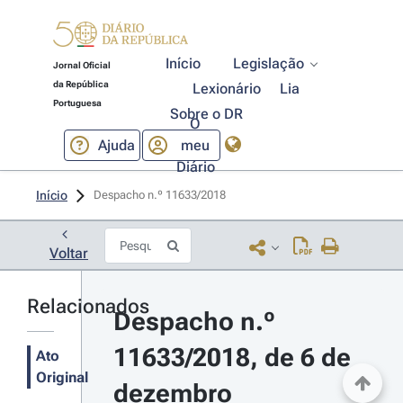
Início
Legislação
Jornal Oficial
da República
Lexionário
Lia
Portuguesa
Sobre o DR
O
Ajuda
meu
Diário
Início
Despacho n.º 11633/2018 
Voltar
Relacionados
Despacho n.º 
11633/2018, de 6 de 
Ato
Original
dezembro