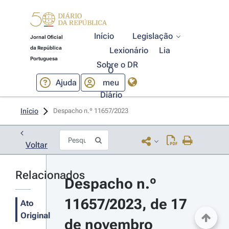
Início
Legislação
Jornal Oficial
da República
Lexionário
Lia
Portuguesa
Sobre o DR
O
Ajuda
meu
Diário
Início
Despacho n.º 11657/2023 
Voltar
Relacionados
Despacho n.º 
11657/2023, de 17 
Ato
Original
de novembro