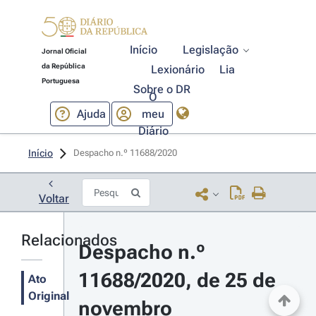
Início
Legislação
Jornal Oficial
da República
Lexionário
Lia
Portuguesa
Sobre o DR
O
Ajuda
meu
Diário
Início
Despacho n.º 11688/2020 
Voltar
Relacionados
Despacho n.º 
11688/2020, de 25 de 
Ato
Original
novembro