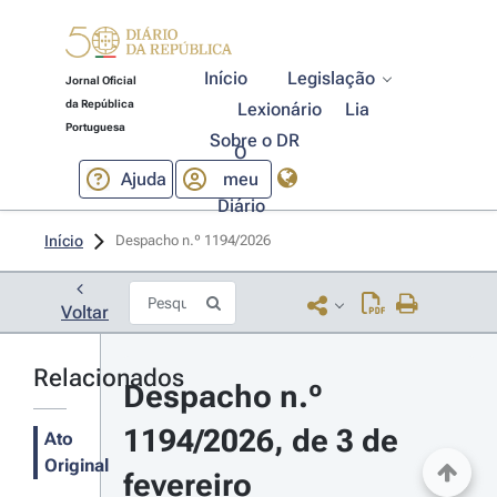
Início
Legislação
Jornal Oficial
da República
Lexionário
Lia
Portuguesa
Sobre o DR
O
Ajuda
meu
Diário
Início
Despacho n.º 1194/2026 
Voltar
Relacionados
Despacho n.º 
1194/2026, de 3 de 
Ato
Original
fevereiro