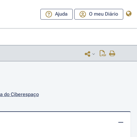
Ajuda
O meu Diário
ça do Ciberespaço