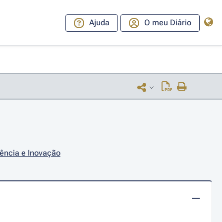
Ajuda
O meu Diário
iência e Inovação