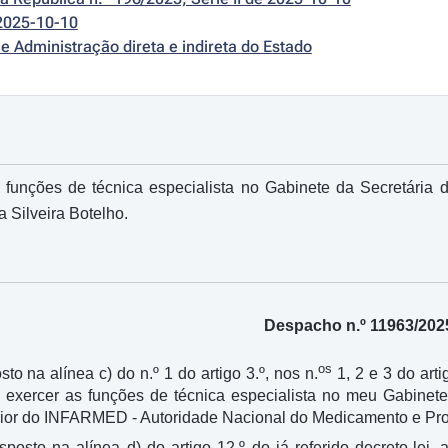
2025-10-10
e Administração direta e indireta do Estado
 funções de técnica especialista no Gabinete da Secretária 
Silveira Botelho.
Despacho n.º 11963/202
os
sto na alínea c) do n.º 1 do artigo 3.º, nos n.
1, 2 e 3 do arti
ra exercer as funções de técnica especialista no meu Gabinet
rior do INFARMED - Autoridade Nacional do Medicamento e Prod
isposto na alínea d) do artigo 12.º do já referido decreto-l