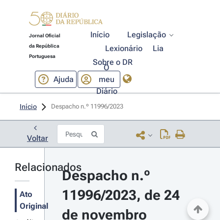
Início
Legislação
Jornal Oficial
da República
Lexionário
Lia
Portuguesa
Sobre o DR
O
Ajuda
meu
Diário
Início
Despacho n.º 11996/2023 
Voltar
Relacionados
Despacho n.º 
11996/2023, de 24 
Ato
Original
de novembro