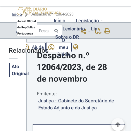
Início
Despacho n.º 12064/2023 
Início
Legislação
Jornal Oficial
da República
Lexionário
Lia
Voltar
Portuguesa
Sobre o DR
O
Ajuda
meu
Relacionados
Despacho n.º 
Diário
12064/2023, de 28 
Ato
Original
de novembro
Emitente:
Justiça - Gabinete do Secretário de 
Estado Adjunto e da Justiça