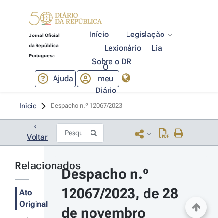
Início
Legislação
Jornal Oficial
da República
Lexionário
Lia
Portuguesa
Sobre o DR
O
Ajuda
meu
Diário
Início
Despacho n.º 12067/2023 
Voltar
Relacionados
Despacho n.º 
12067/2023, de 28 
Ato
Original
de novembro