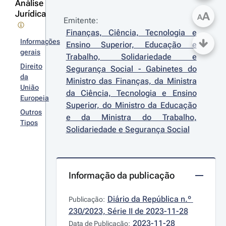
Análise
Jurídica
A
A
Emitente:
Finanças, Ciência, Tecnologia e 
Informações
Ensino Superior, Educação e 
gerais
Trabalho, Solidariedade e 
Direito
Segurança Social - Gabinetes do 
da
Ministro das Finanças, da Ministra 
União
da Ciência, Tecnologia e Ensino 
Europeia
Superior, do Ministro da Educação 
Outros
e da Ministra do Trabalho, 
Tipos
Solidariedade e Segurança Social
Informação da publicação
Diário da República n.º 
Publicação:
230/2023, Série II de 2023-11-28
2023-11-28
Data de Publicação: