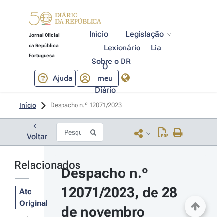
Início
Legislação
Jornal Oficial
da República
Lexionário
Lia
Portuguesa
Sobre o DR
O
Ajuda
meu
Diário
Início
Despacho n.º 12071/2023 
Voltar
Relacionados
Despacho n.º 
12071/2023, de 28 
Ato
Original
de novembro