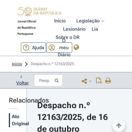
Início
Legislação
Jornal Oficial
da República
Lexionário
Lia
Portuguesa
Sobre o DR
O
Ajuda
meu
Diário
Início
Despacho n.º 12163/2025 
Voltar
Relacionados
Despacho n.º 
12163/2025, de 16 
Ato
Original
de outubro