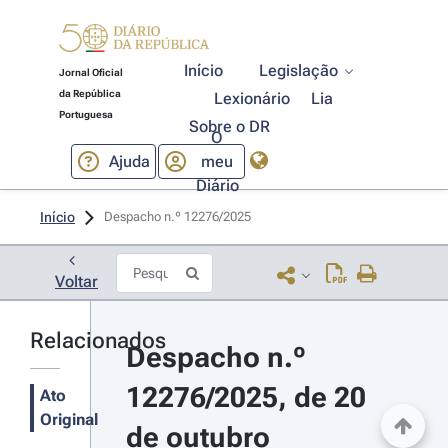
Início
Legislação
Jornal Oficial
da República
Lexionário
Lia
Portuguesa
Sobre o DR
O
Ajuda
meu
Diário
Início
Despacho n.º 12276/2025 
Voltar
Relacionados
Despacho n.º 
12276/2025, de 20 
Ato
Original
de outubro