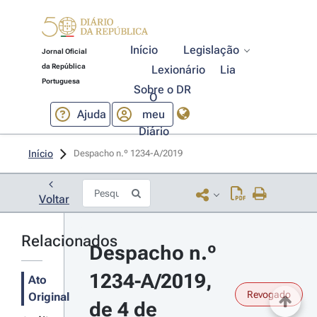
Início
Legislação
Jornal Oficial
da República
Lexionário
Lia
Portuguesa
Sobre o DR
O
Ajuda
meu
Diário
Início
Despacho n.º 1234-A/2019 
Voltar
Relacionados
Despacho n.º 
1234-A/2019, 
Ato
Revogado
Original
de 4 de 