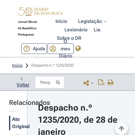
Início
Legislação
Jornal Oficial
da República
Lexionário
Lia
Portuguesa
Sobre o DR
O
Ajuda
meu
Diário
Início
Despacho n.º 1235/2020 
Voltar
Relacionados
Despacho n.º 
1235/2020, de 28 de 
Ato
Original
janeiro