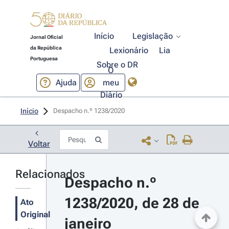
Início
Legislação
Jornal Oficial
da República
Lexionário
Lia
Portuguesa
Sobre o DR
O
Ajuda
meu
Diário
Início
Despacho n.º 1238/2020 
Voltar
Relacionados
Despacho n.º 
1238/2020, de 28 de 
Ato
Original
janeiro