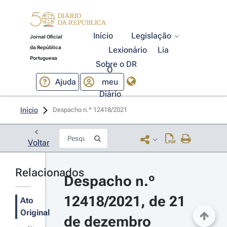
Início
Legislação
Jornal Oficial
da República
Lexionário
Lia
Portuguesa
Sobre o DR
O
Ajuda
meu
Diário
Início
Despacho n.º 12418/2021 
Voltar
Relacionados
Despacho n.º 
12418/2021, de 21 
Ato
Original
de dezembro