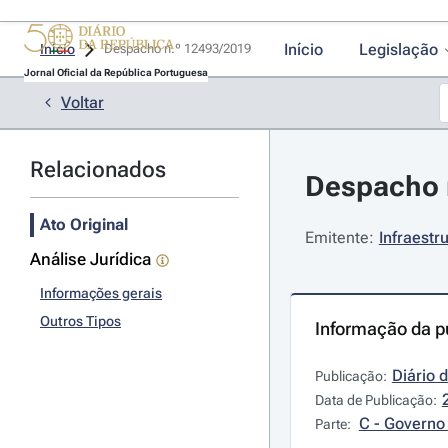
Início
Legislação
Início
Despacho n.º 12493/2019 
Jornal Oficial da República Portuguesa
Voltar
Relacionados
Despacho 
Ato Original
Emitente:
Infraestr
Análise Jurídica
Informações gerais
Outros Tipos
Informação da p
Diário 
Publicação:
Data de Publicação:
C - Governo 
Parte: