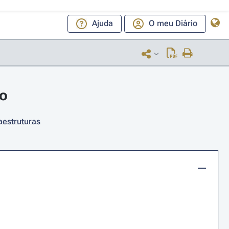
Ajuda
O meu Diário
ro
aestruturas