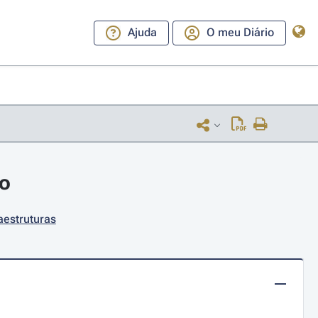
Ajuda
O meu Diário
ro
aestruturas