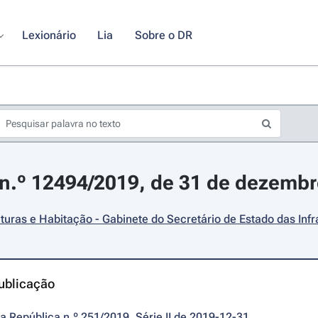
Lexionário
Lia
Sobre o DR
n.º 12494/2019, de 31 de dezemb
uturas e Habitação - Gabinete do Secretário de Estado das Infr
ublicação
da República n.º 251/2019, Série II de 2019-12-31